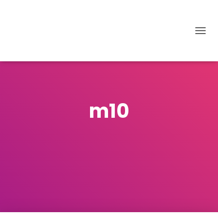
D
É
P
L
I
E
R
m10
L
A
N
A
V
I
G
A
T
I
O
N