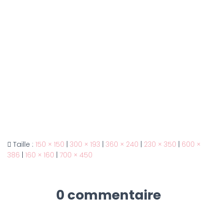
Taille :
150 × 150
|
300 × 193
|
360 × 240
|
230 × 350
|
600 ×
386
|
160 × 160
|
700 × 450
0 commentaire