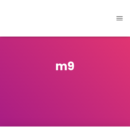
D
É
P
L
I
E
R
m9
L
A
N
A
V
I
G
A
T
I
O
N