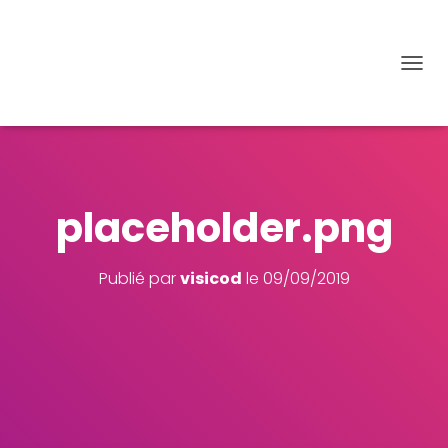
D
É
P
L
I
E
R
placeholder.png
L
A
N
A
Publié par
visicod
le
09/09/2019
V
I
G
A
T
I
O
N