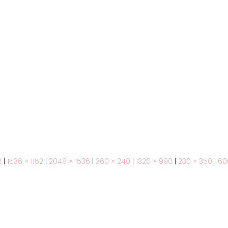
2
|
1536 × 1152
|
2048 × 1536
|
360 × 240
|
1320 × 990
|
230 × 350
|
60